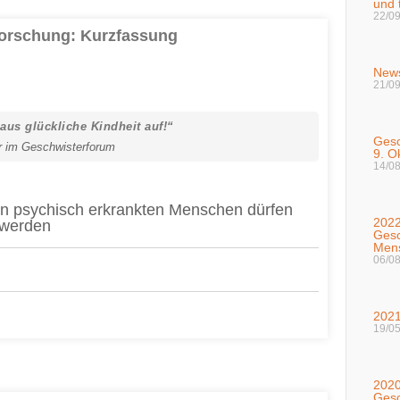
und 
22/0
Forschung: Kurzfassung
News
21/0
us glückliche Kindheit auf!“
Gesc
r im Geschwisterforum
9. O
14/0
on psychisch erkrankten Menschen dürfen
2022
 werden
Gesc
Men
06/0
2021
19/0
2020
Gesc