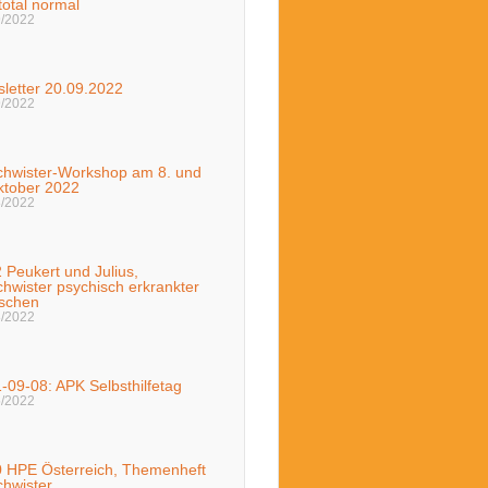
total normal
9/2022
letter 20.09.2022
9/2022
hwister-Workshop am 8. und
ktober 2022
8/2022
 Peukert und Julius,
hwister psychisch erkrankter
schen
8/2022
-09-08: APK Selbsthilfetag
5/2022
 HPE Österreich, Themenheft
hwister