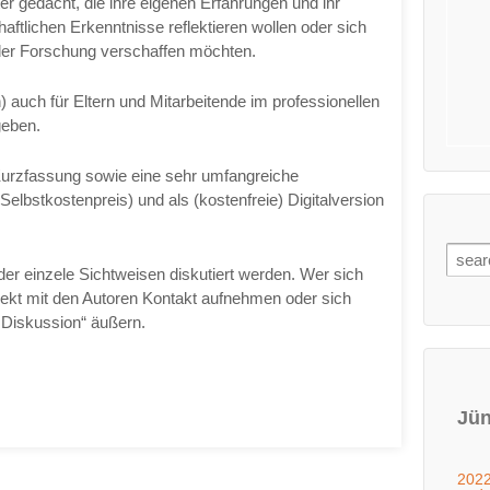
ter gedacht, die ihre eigenen Erfahrungen und ihr
aftlichen Erkenntnisse reflektieren wollen oder sich
der Forschung verschaffen möchten.
) auch für Eltern und Mitarbeitende im professionellen
geben.
 Kurzfassung sowie eine sehr umfangreiche
elbstkostenpreis) und als (kostenfreie) Digitalversion
der einzele Sichtweisen diskutiert werden. Wer sich
rekt mit den Autoren Kontakt aufnehmen oder sich
 Diskussion“ äußern.
Jün
2022