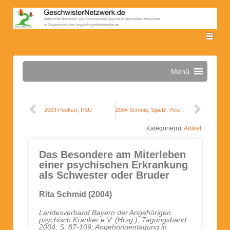
Menü
2003 Peukert, PSU
2004 Schmid, Spießl, Peukert, PsychPrax
Kategorie(n):
Artikel
Das Besondere am Miterleben
einer psychischen Erkrankung
als Schwester oder Bruder
Rita Schmid (2004)
Landesverband Bayern der Angehörigen
psychisch Kranker e.V. (Hrsg.), Tagungsband
2004, S. 87-109; Angehörigentagung in