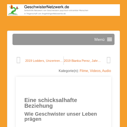
Menü
2019 Lodders, Unzertrennlich
2019 Bianka Perez, Jahrelang kämpft sie für ihren Bruder Michael
Kategorie(n):
Filme, Videos, Audio
Eine schicksalhafte
Beziehung
Wie Geschwister unser Leben
prägen