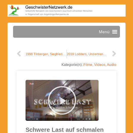
Menü
1998 Tinbergen, Siegfried – Geister, die ich rief
2019 Lodders, Unzertrennlich
Kategorie(n):
Filme, Videos, Audio
Schwere Last auf schmalen