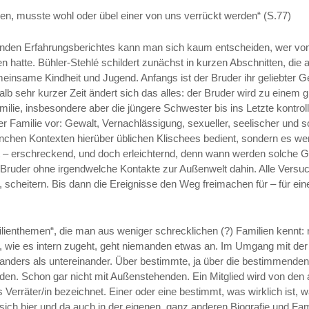
 musste wohl oder übel einer von uns verrückt werden“ (S.77)
ernden Erfahrungsberichtes kann man sich kaum entscheiden, wer v
 hatte. Bühler-Stehlé schildert zunächst in kurzen Abschnitten, die a
meinsame Kindheit und Jugend. Anfangs ist der Bruder ihr geliebter G
alb sehr kurzer Zeit ändert sich das alles: der Bruder wird zu einem 
ilie, insbesondere aber die jüngere Schwester bis ins Letzte kontrol
er Familie vor: Gewalt, Vernachlässigung, sexueller, seelischer und 
chen Kontexten hierüber üblichen Klischees bedient, sondern es wer
 – erschreckend, und doch erleichternd, denn wann werden solche Ge
r Bruder ohne irgendwelche Kontakte zur Außenwelt dahin. Alle Versu
n, scheitern. Bis dann die Ereignisse den Weg freimachen für – für e
lienthemen“, die man aus weniger schrecklichen (?) Familien kennt:
 wie es intern zugeht, geht niemanden etwas an. Im Umgang mit der
 anders als untereinander. Über bestimmte, ja über die bestimmende
en. Schon gar nicht mit Außenstehenden. Ein Mitglied wird von den 
s Verräter/in bezeichnet. Einer oder eine bestimmt, was wirklich ist, 
 sich hier und da auch in der eigenen, ganz anderen Biografie und Fa