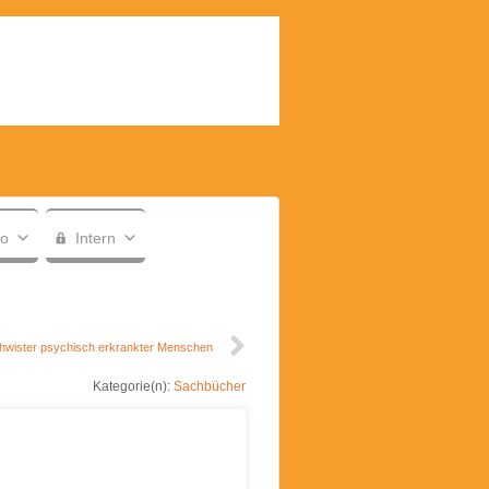
fo
Intern
chwister psychisch erkrankter Menschen
Kategorie(n):
Sachbücher