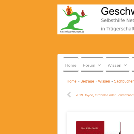
.
Home
Forum
Wissen
Home
»
Beiträge
»
Wissen
»
Sachbücher,
2019 Boyce, Orchidee oder Löwenzahn