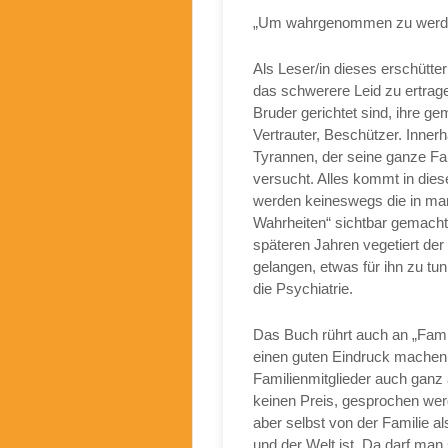
„Um wahrgenommen zu werden,
Als Leser/in dieses erschütt
das schwerere Leid zu ertragen
Bruder gerichtet sind, ihre ge
Vertrauter, Beschützer. Innerh
Tyrannen, der seine ganze Fam
versucht. Alles kommt in dies
werden keineswegs die in man
Wahrheiten“ sichtbar gemacht
späteren Jahren vegetiert de
gelangen, etwas für ihn zu tu
die Psychiatrie.
Das Buch rührt auch an „Fami
einen guten Eindruck machen,
Familienmitglieder auch ganz
keinen Preis, gesprochen werd
aber selbst von der Familie al
und der Welt ist. Da darf man