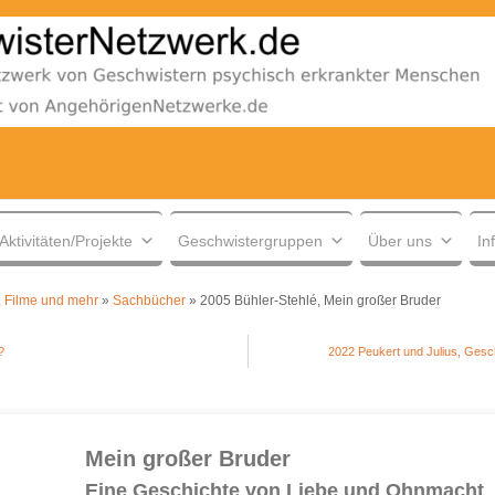
Aktivitäten/Projekte
Geschwistergruppen
Über uns
In
 Filme und mehr
»
Sachbücher
»
2005 Bühler-Stehlé, Mein großer Bruder
?
2022 Peukert und Julius, Ges
Mein großer Bruder
Eine Geschichte von Liebe und Ohnmacht