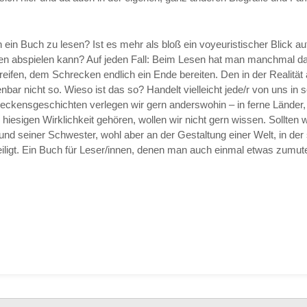
ein Buch zu lesen? Ist es mehr als bloß ein voyeuristischer Blick auf
en abspielen kann? Auf jeden Fall: Beim Lesen hat man manchmal da
greifen, dem Schrecken endlich ein Ende bereiten. Den in der Realit
enbar nicht so. Wieso ist das so? Handelt vielleicht jede/r von uns in
ckensgeschichten verlegen wir gern anderswohin – in ferne Länder, 
iesigen Wirklichkeit gehören, wollen wir nicht gern wissen. Sollten wi
nd seiner Schwester, wohl aber an der Gestaltung einer Welt, in de
teiligt. Ein Buch für Leser/innen, denen man auch einmal etwas zumute