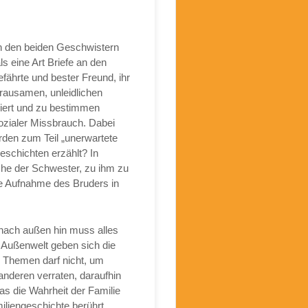
on den beiden Geschwistern
ls eine Art Briefe an den
efährte und bester Freund, ihr
grausamen, unleidlichen
liert und zu bestimmen
sozialer Missbrauch. Dabei
den zum Teil „unerwartete
schichten erzählt? In
che der Schwester, zu ihm zu
ine Aufnahme des Bruders in
 nach außen hin muss alles
 Außenwelt geben sich die
n Themen darf nicht, um
anderen verraten, daraufhin
was die Wahrheit der Familie
miliengeschichte berührt