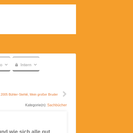
fo
Intern
2005 Bühler-Stehlé, Mein großer Bruder
Kategorie(n):
Sachbücher
d wie sich alle gut