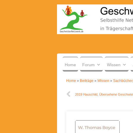
.
Home
Forum
Wissen
Home
»
Beiträge
»
Wissen
»
Sachbücher,
2019 Hauschild, Übersehene Geschwist