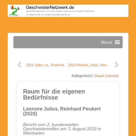
Menü
2019 Julius u.a., Protokoll Seminar Hamburg
2020 Peukert, Julius, Monographie, Auszug Vererbungsangst
Kategorie(n):
Graue Literatur
Raum für die eigenen
Bedürfnisse
Leonore Julius, Reinhard Peukert
(2020)
Bericht vom 2. bundesweiten
Geschwistertreffen am 3. August 2019 in
Wiesbaden