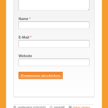
Name
*
E-Mail
*
Website
veröffentlicht
12/02/2020
AdminWP
Graue Literatur